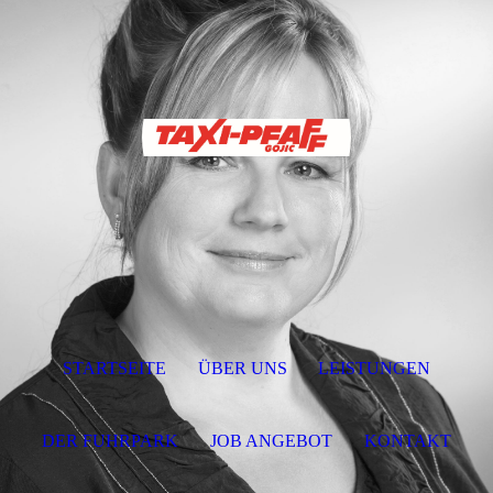
STARTSEITE
ÜBER UNS
LEISTUNGEN
DER FUHRPARK
JOB ANGEBOT
KONTAKT