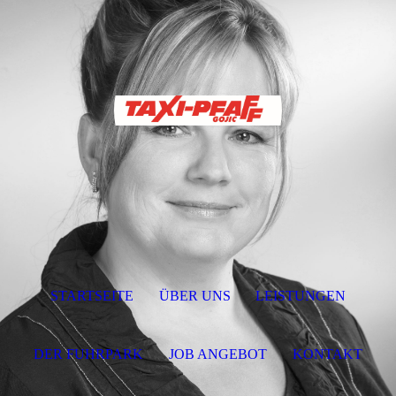
STARTSEITE
ÜBER UNS
LEISTUNGEN
DER FUHRPARK
JOB ANGEBOT
KONTAKT